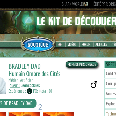
SHAAN WORLD
ÉDITÉ PAR ORI
VIDÉOS
FORUM
ARTICLES
TÉ
SPECI
BRADLEY DAD
Humain Ombre des Cités
Contr
Métier :
Artificier
Corrup
Joueur :
Leoncookies
0
Expérience :
PXs (total : 0)
Armes
ES DE BRADLEY DAD
Explos
2
2
2
Techno