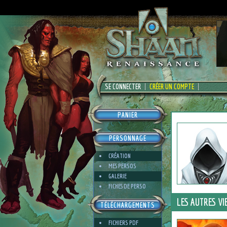
SE CONNECTER
CRÉER UN COMPTE
PANIER
PERSONNAGE
CRÉATION
MES PERSOS
GALERIE
FICHES DE PERSO
LES AUTRES VI
TÉLÉCHARGEMENTS
FICHIERS PDF