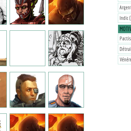
Argent
Indic 
MOTI
Pactis
Détrui
Vénére