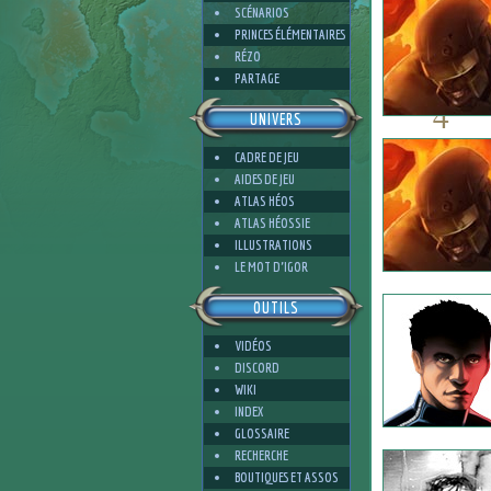
SCÉNARIOS
PRINCES ÉLÉMENTAIRES
RÉZO
PARTAGE
4
UNIVERS
CADRE DE JEU
AIDES DE JEU
ATLAS HÉOS
ATLAS HÉOSSIE
4
ILLUSTRATIONS
LE MOT D'IGOR
OUTILS
VIDÉOS
DISCORD
WIKI
INDEX
GLOSSAIRE
RECHERCHE
BOUTIQUES ET ASSOS