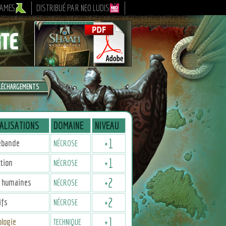
GAMES
DISTRIBUÉ PAR NEO LUDIS
LÉCHARGEMENTS
ALISATIONS
DOMAINE
NIVEAU
+
1
ebande
NÉCROSE
+
1
tion
NÉCROSE
+
2
 humaines
NÉCROSE
+
2
ifs
NÉCROSE
+
1
logie
TECHNIQUE