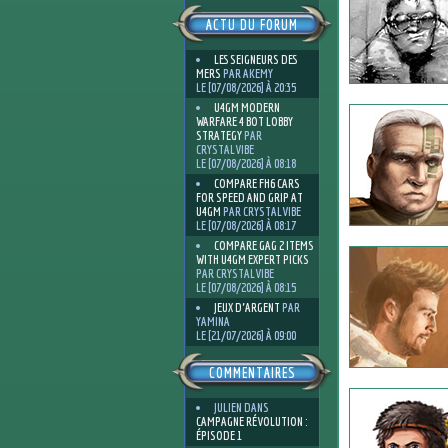
ACTU DU FORUM
LES SEIGNEURS DES
MERS
PAR AKEMY
LE [07/08/2026] À 20:35
U4GM MODERN
WARFARE 4 BOT LOBBY
STRATEGY
PAR
CRYSTALVIBE
LE [07/08/2026] À 08:18
COMPARE FH6 CARS
FOR SPEED AND GRIP AT
U4GM
PAR CRYSTALVIBE
LE [07/08/2026] À 08:17
COMPARE GAG 2 ITEMS
WITH U4GM EXPERT PICKS
PAR CRYSTALVIBE
LE [07/08/2026] À 08:15
JEUX D'ARGENT
PAR
YAMINA
LE [21/07/2026] À 09:00
COMMENTAIRES
JULIEN
DANS
CAMPAGNE RÉVOLUTION :
ÉPISODE 1