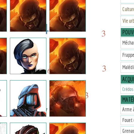
Cultu
Vie ur
4
3
POUV
4
Mécha
7
6
Frapp
7
3
Malédi
6
ACQU
Crédos
3
3
MATÉR
7
Arme à
Fouet
Grena