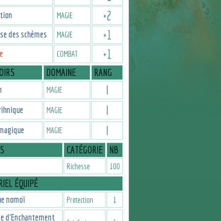
+
2
tion
MAGIE
+
1
ise des schèmes
MAGIE
+
1
e
COMBAT
OIRS
DOMAINE
RANG
I
n
MAGIE
I
rihnique
MAGIE
I
magique
MAGIE
IS
CATÉGORIE
NB
Richesse
100
IEL ÉQUIPÉ
ue nomoï
Protection
1
e d'Enchantement