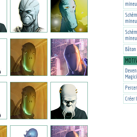
mineu
Schèm
mineu
Schèm
mineu
Bâton
MOTI
Deveni
Magic
Percer
Créer 