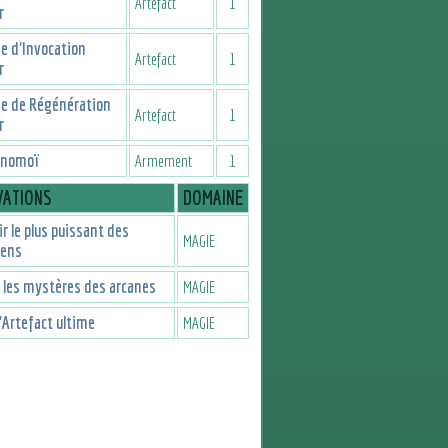
Artefact
1
r
e d'Invocation
Artefact
1
r
e de Régénération
Artefact
1
r
 nomoï
Armement
1
VATIONS
DOMAINE
r le plus puissant des
MAGIE
iens
 les mystères des arcanes
MAGIE
l'Artefact ultime
MAGIE