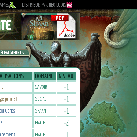
GAMES
DISTRIBUÉ PAR NEO LUDIS
LÉCHARGEMENTS
ALISATIONS
DOMAINE
NIVEAU
+
1
ie
SAVOIR
+
1
ge primal
SOCIAL
+
1
du Corps
SHAAN
+
2
es
MAGIE
+
1
ntement
MAGIE