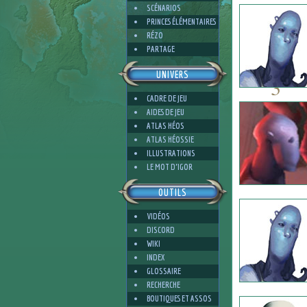
SCÉNARIOS
PRINCES ÉLÉMENTAIRES
RÉZO
PARTAGE
UNIVERS
3
CADRE DE JEU
AIDES DE JEU
ATLAS HÉOS
ATLAS HÉOSSIE
ILLUSTRATIONS
4
LE MOT D'IGOR
OUTILS
VIDÉOS
DISCORD
WIKI
INDEX
GLOSSAIRE
RECHERCHE
BOUTIQUES ET ASSOS