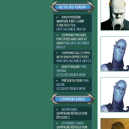
ACTU DU FORUM
U4GM MODERN
WARFARE 4 BOT LOBBY
STRATEGY
PAR
CRYSTALVIBE À 08 H 18
COMPARE FH6 CARS
FOR SPEED AND GRIP AT
U4GM
PAR CRYSTALVIBE À
08 H 17
COMPARE GAG 2 ITEMS
WITH U4GM EXPERT PICKS
PAR CRYSTALVIBE À 08 H 15
JEUX D'ARGENT
PAR
YAMINA
LE [21/07/2026] À 09:00
PRÉSENTATIONS
PAR
JULIEN
LE [10/07/2026] À 08:56
COMMENTAIRES
JULIEN
DANS
CAMPAGNE RÉVOLUTION :
ÉPISODE 1
ASTRENUIT
DANS
CAMPAGNE RÉVOLUTION :