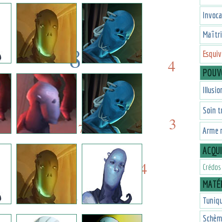
1
7
Invoca
Maîtr
8
Esquiv
4
POUV
8
7
Illusio
7
Soin t
7
3
7
Arme 
ACQU
4
3
Crédos
MATÉR
1
Tuniq
Schèm