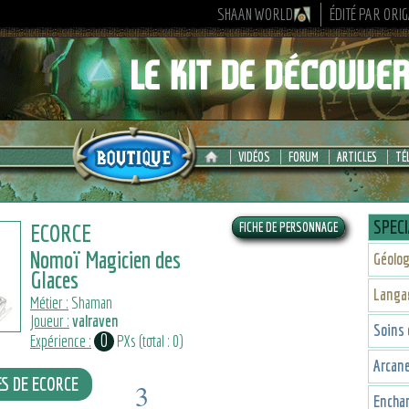
SHAAN WORLD
ÉDITÉ PAR ORI
VIDÉOS
FORUM
ARTICLES
TÉ
SPECI
ECORCE
Nomoï Magicien des
Géolog
Glaces
Langa
Métier :
Shaman
Joueur :
valraven
Soins 
0
Expérience :
PXs (total : 0)
Arcan
ES DE ECORCE
3
Encha