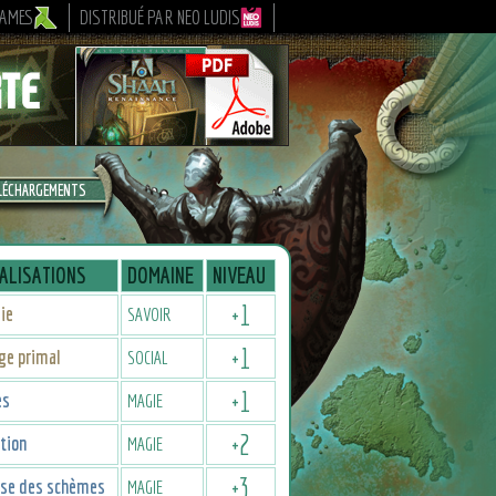
GAMES
DISTRIBUÉ PAR NEO LUDIS
LÉCHARGEMENTS
ALISATIONS
DOMAINE
NIVEAU
+
1
ie
SAVOIR
+
1
ge primal
SOCIAL
+
1
es
MAGIE
+
2
tion
MAGIE
+
3
ise des schèmes
MAGIE