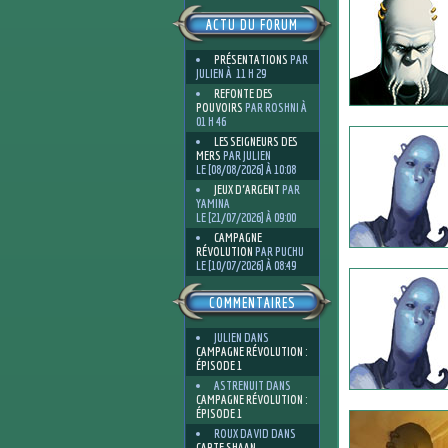
ACTU DU FORUM
PRÉSENTATIONS
PAR
JULIEN À 11 H 29
REFONTE DES
POUVOIRS
PAR ROSHNI À
01 H 46
LES SEIGNEURS DES
MERS
PAR JULIEN
LE [08/08/2026] À 10:08
JEUX D'ARGENT
PAR
YAMINA
LE [21/07/2026] À 09:00
CAMPAGNE
RÉVOLUTION
PAR PUCHU
LE [10/07/2026] À 08:49
COMMENTAIRES
JULIEN
DANS
CAMPAGNE RÉVOLUTION :
ÉPISODE 1
ASTRENUIT
DANS
CAMPAGNE RÉVOLUTION :
ÉPISODE 1
ROUX DAVID
DANS
CARTE SHAAN