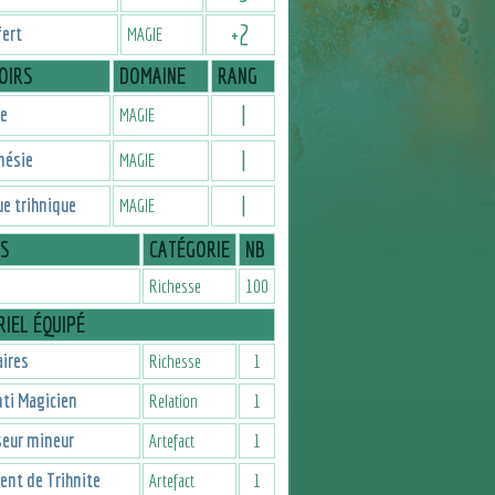
+
2
fert
MAGIE
OIRS
DOMAINE
RANG
I
e
MAGIE
I
nésie
MAGIE
I
e trihnique
MAGIE
IS
CATÉGORIE
NB
Richesse
100
IEL ÉQUIPÉ
ires
Richesse
1
ti Magicien
Relation
1
seur mineur
Artefact
1
nt de Trihnite
Artefact
1