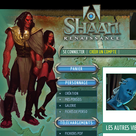
SE CONNECTER
CRÉER UN COMPTE
PANIER
PERSONNAGE
CRÉATION
MES PERSOS
GALERIE
FICHES DE PERSO
TÉLÉCHARGEMENTS
LES AUTRES VI
FICHIERS PDF