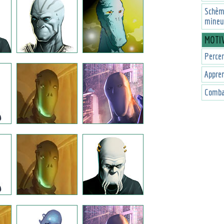
Schèm
mineu
MOTI
Percer
Appren
Combat