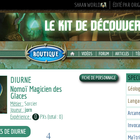
SHAAN WORLD
ÉDITÉ PAR ORI
VIDÉOS
FORUM
ARTICLES
TÉ
SPECI
DIURNE
Nomoï Magicien des
Géolog
Glaces
Langa
Métier :
Sorcier
Joueur :
jorn
Arcan
0
Expérience :
PXs (total : 0)
Invoca
ES DE DIURNE
4
Maîtr