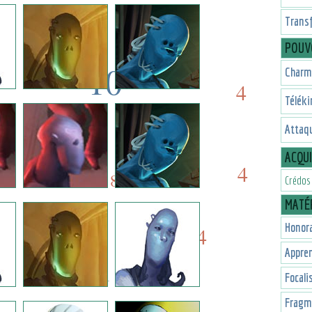
3
7
Trans
POUV
10
Charm
4
Téléki
10
5
Attaqu
8
ACQU
5
4
8
Crédos
MATÉR
Honora
4
1
Appren
1
Focali
Fragme