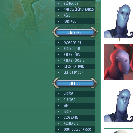
SCÉNARIOS
PRINCES ÉLÉMENTAIRES
RÉZO
PARTAGE
UNIVERS
1
CADRE DE JEU
AIDES DE JEU
ATLAS HÉOS
ATLAS HÉOSSIE
ILLUSTRATIONS
4
LE MOT D'IGOR
OUTILS
VIDÉOS
DISCORD
WIKI
INDEX
GLOSSAIRE
RECHERCHE
BOUTIQUES ET ASSOS