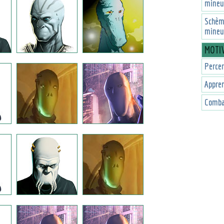
mineu
Schèm
mineu
MOTI
Percer
Appren
Combat