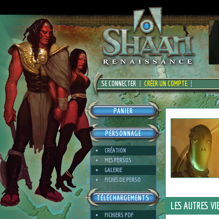
SE CONNECTER
CRÉER UN COMPTE
PANIER
PERSONNAGE
CRÉATION
MES PERSOS
GALERIE
FICHES DE PERSO
TÉLÉCHARGEMENTS
LES AUTRES VI
FICHIERS PDF