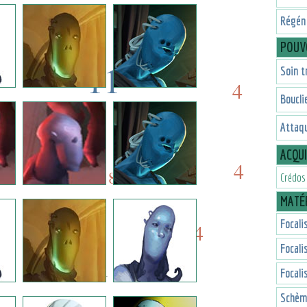
4
7
Régén
POUV
11
Soin t
4
Boucli
11
4
Attaqu
8
ACQU
4
4
8
Crédos
MATÉR
Focali
4
1
Focali
1
Focali
Schèm