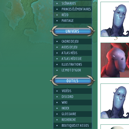
SCÉNARIOS
PRINCES ÉLÉMENTAIRES
RÉZO
PARTAGE
UNIVERS
3
CADRE DE JEU
AIDES DE JEU
ATLAS HÉOS
ATLAS HÉOSSIE
ILLUSTRATIONS
1
LE MOT D'IGOR
OUTILS
VIDÉOS
DISCORD
WIKI
INDEX
GLOSSAIRE
RECHERCHE
BOUTIQUES ET ASSOS