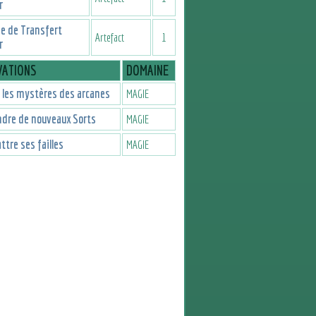
r
e de Transfert
Artefact
1
r
VATIONS
DOMAINE
 les mystères des arcanes
MAGIE
dre de nouveaux Sorts
MAGIE
tre ses failles
MAGIE