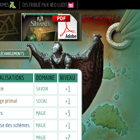
GAMES
DISTRIBUÉ PAR NEO LUDIS
LÉCHARGEMENTS
ALISATIONS
DOMAINE
NIVEAU
+
1
ie
SAVOIR
+
1
ge primal
SOCIAL
+
3
es
MAGIE
+
1
ise des schèmes
MAGIE
+
2
MAGIE