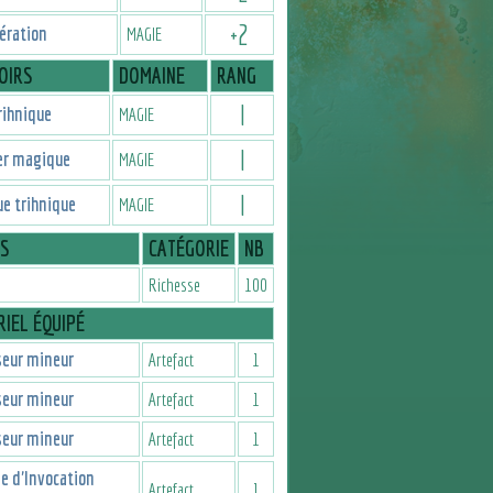
+
2
ération
MAGIE
OIRS
DOMAINE
RANG
I
rihnique
MAGIE
I
er magique
MAGIE
I
e trihnique
MAGIE
IS
CATÉGORIE
NB
Richesse
100
IEL ÉQUIPÉ
seur mineur
Artefact
1
seur mineur
Artefact
1
seur mineur
Artefact
1
e d'Invocation
Artefact
1