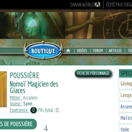
SHAAN WORLD
ÉDITÉ PAR ORI
VIDÉOS
FORUM
ARTICLES
TÉ
SPECI
POUSSIÈRE
Nomoï Magicien des
Géolog
Glaces
Langa
Métier :
Arcanien
Joueur :
Synn
Arcan
0
Expérience :
PXs (total : 0)
Maîtr
ES DE POUSSIÈRE
4
Voile