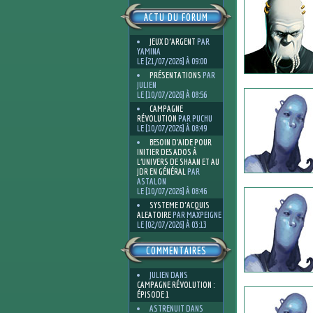
ACTU DU FORUM
JEUX D'ARGENT
PAR
YAMINA
LE [21/07/2026] À 09:00
PRÉSENTATIONS
PAR
JULIEN
LE [10/07/2026] À 08:56
CAMPAGNE
RÉVOLUTION
PAR PUCHU
LE [10/07/2026] À 08:49
BESOIN D’AIDE POUR
INITIER DES ADOS À
L’UNIVERS DE SHAAN ET AU
JDR EN GÉNÉRAL
PAR
ASTALON
LE [10/07/2026] À 08:46
SYSTEME D'ACQUIS
ALEATOIRE
PAR MAXPEIGNE
LE [02/07/2026] À 03:13
COMMENTAIRES
JULIEN
DANS
CAMPAGNE RÉVOLUTION :
ÉPISODE 1
ASTRENUIT
DANS