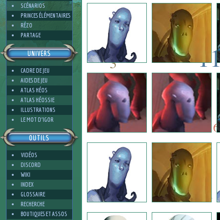
4
SCÉNARIOS
PRINCES ÉLÉMENTAIRES
RÉZO
PARTAGE
1
UNIVERS
3
CADRE DE JEU
11
AIDES DE JEU
6
ATLAS HÉOS
ATLAS HÉOSSIE
ILLUSTRATIONS
6
3
LE MOT D'IGOR
6
OUTILS
VIDÉOS
3
DISCORD
WIKI
INDEX
1
GLOSSAIRE
RECHERCHE
BOUTIQUES ET ASSOS