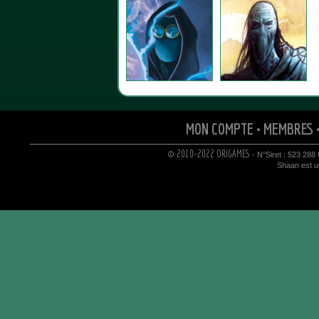
MON COMPTE
•
MEMBRES
© 2010-2022 ORIGAMES
- N°Siret : 523 288
Shaan est un