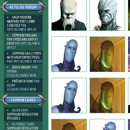
ACTU DU FORUM
U4GM MODERN
WARFARE 4 BOT LOBBY
STRATEGY
PAR
CRYSTALVIBE À 08 H 18
COMPARE FH6 CARS
FOR SPEED AND GRIP AT
U4GM
PAR CRYSTALVIBE À
08 H 17
COMPARE GAG 2 ITEMS
WITH U4GM EXPERT PICKS
PAR CRYSTALVIBE À 08 H 15
JEUX D'ARGENT
PAR
YAMINA
LE [21/07/2026] À 09:00
PRÉSENTATIONS
PAR
JULIEN
LE [10/07/2026] À 08:56
COMMENTAIRES
JULIEN
DANS
CAMPAGNE RÉVOLUTION :
ÉPISODE 1
ASTRENUIT
DANS
CAMPAGNE RÉVOLUTION :