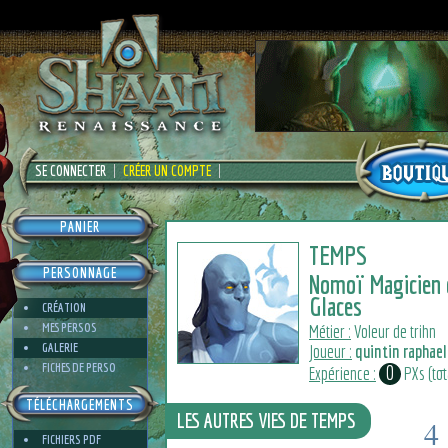
SE CONNECTER
CRÉER UN COMPTE
PANIER
TEMPS
PERSONNAGE
Nomoï Magicien 
Glaces
CRÉATION
MES PERSOS
Métier :
Voleur de trihn
GALERIE
Joueur :
quintin raphael
FICHES DE PERSO
0
Expérience :
PXs (tota
TÉLÉCHARGEMENTS
LES AUTRES VIES DE TEMPS
4
FICHIERS PDF