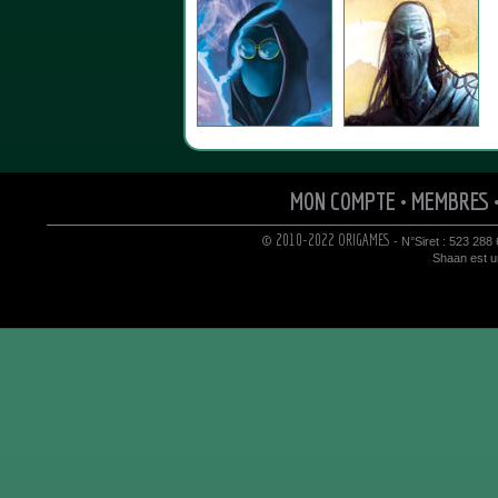
MON COMPTE
•
MEMBRES
© 2010-2022 ORIGAMES
- N°Siret : 523 288
Shaan est un