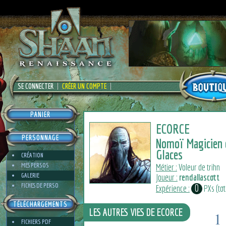
SE CONNECTER
CRÉER UN COMPTE
PANIER
ECORCE
PERSONNAGE
Nomoï Magicien 
Glaces
CRÉATION
MES PERSOS
Métier :
Voleur de trihn
GALERIE
Joueur :
rendallascott
FICHES DE PERSO
0
Expérience :
PXs (tota
TÉLÉCHARGEMENTS
LES AUTRES VIES DE ECORCE
1
FICHIERS PDF