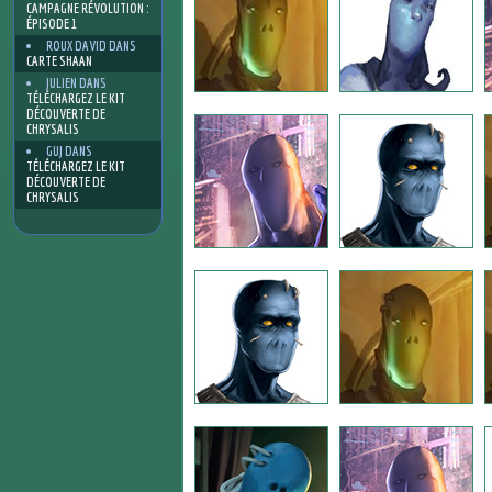
CAMPAGNE RÉVOLUTION :
ÉPISODE 1
ROUX DAVID
DANS
CARTE SHAAN
JULIEN
DANS
TÉLÉCHARGEZ LE KIT
DÉCOUVERTE DE
CHRYSALIS
GUJ
DANS
TÉLÉCHARGEZ LE KIT
DÉCOUVERTE DE
CHRYSALIS