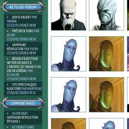
ACTU DU FORUM
JEUX D'ARGENT
PAR
YAMINA
LE [21/07/2026] À 09:00
PRÉSENTATIONS
PAR
JULIEN
LE [10/07/2026] À 08:56
CAMPAGNE
RÉVOLUTION
PAR PUCHU
LE [10/07/2026] À 08:49
BESOIN D’AIDE POUR
INITIER DES ADOS À
L’UNIVERS DE SHAAN ET AU
JDR EN GÉNÉRAL
PAR
ASTALON
LE [10/07/2026] À 08:46
SYSTEME D'ACQUIS
ALEATOIRE
PAR MAXPEIGNE
LE [02/07/2026] À 03:13
COMMENTAIRES
JULIEN
DANS
CAMPAGNE RÉVOLUTION :
ÉPISODE 1
ASTRENUIT
DANS