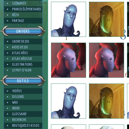
4
SCÉNARIOS
PRINCES ÉLÉMENTAIRES
RÉZO
PARTAGE
8
UNIVERS
1
CADRE DE JEU
8
AIDES DE JEU
5
ATLAS HÉOS
ATLAS HÉOSSIE
ILLUSTRATIONS
5
4
LE MOT D'IGOR
6
OUTILS
VIDÉOS
4
DISCORD
WIKI
INDEX
4
GLOSSAIRE
RECHERCHE
BOUTIQUES ET ASSOS