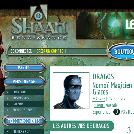
SE CONNECTER
CRÉER UN COMPTE
PANIER
DRAGOS
PERSONNAGE
Nomoï Magicien 
Glaces
CRÉATION
MES PERSOS
Métier :
Illusionniste
GALERIE
Joueur :
wetak
FICHES DE PERSO
0
Expérience :
PXs (tota
TÉLÉCHARGEMENTS
LES AUTRES VIES DE DRAGOS
3
FICHIERS PDF