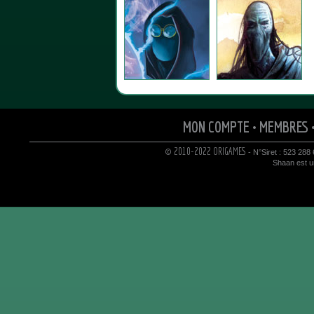
MON COMPTE
•
MEMBRES
© 2010-2022 ORIGAMES
- N°Siret : 523 288
Shaan est un