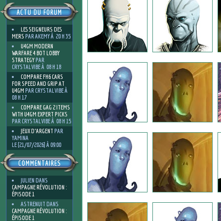
ACTU DU FORUM
LES SEIGNEURS DES
MERS
PAR AKEMY À 20 H 35
U4GM MODERN
WARFARE 4 BOT LOBBY
STRATEGY
PAR
CRYSTALVIBE À 08 H 18
COMPARE FH6 CARS
FOR SPEED AND GRIP AT
U4GM
PAR CRYSTALVIBE À
08 H 17
COMPARE GAG 2 ITEMS
WITH U4GM EXPERT PICKS
PAR CRYSTALVIBE À 08 H 15
JEUX D'ARGENT
PAR
YAMINA
LE [21/07/2026] À 09:00
COMMENTAIRES
JULIEN
DANS
CAMPAGNE RÉVOLUTION :
ÉPISODE 1
ASTRENUIT
DANS
CAMPAGNE RÉVOLUTION :
ÉPISODE 1