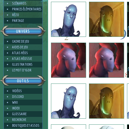
2
SCÉNARIOS
PRINCES ÉLÉMENTAIRES
RÉZO
PARTAGE
9
UNIVERS
2
CADRE DE JEU
9
AIDES DE JEU
6
ATLAS HÉOS
ATLAS HÉOSSIE
ILLUSTRATIONS
6
2
LE MOT D'IGOR
8
OUTILS
VIDÉOS
4
DISCORD
WIKI
INDEX
1
GLOSSAIRE
RECHERCHE
BOUTIQUES ET ASSOS