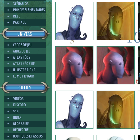
3
SCÉNARIOS
PRINCES ÉLÉMENTAIRES
RÉZO
PARTAGE
1
UNIVERS
3
CADRE DE JEU
10
AIDES DE JEU
7
ATLAS HÉOS
ATLAS HÉOSSIE
ILLUSTRATIONS
7
4
LE MOT D'IGOR
6
OUTILS
VIDÉOS
3
DISCORD
WIKI
INDEX
1
GLOSSAIRE
RECHERCHE
BOUTIQUES ET ASSOS