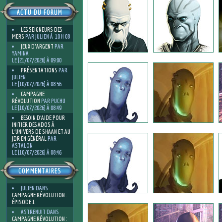
ACTU DU FORUM
LES SEIGNEURS DES
MERS
PAR JULIEN À 10 H 08
JEUX D'ARGENT
PAR
YAMINA
LE [21/07/2026] À 09:00
PRÉSENTATIONS
PAR
JULIEN
LE [10/07/2026] À 08:56
CAMPAGNE
RÉVOLUTION
PAR PUCHU
LE [10/07/2026] À 08:49
BESOIN D’AIDE POUR
INITIER DES ADOS À
L’UNIVERS DE SHAAN ET AU
JDR EN GÉNÉRAL
PAR
ASTALON
LE [10/07/2026] À 08:46
COMMENTAIRES
JULIEN
DANS
CAMPAGNE RÉVOLUTION :
ÉPISODE 1
ASTRENUIT
DANS
CAMPAGNE RÉVOLUTION :