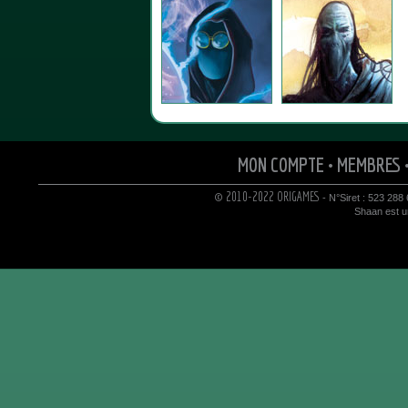
MON COMPTE
•
MEMBRES
© 2010-2022 ORIGAMES
- N°Siret : 523 288
Shaan est un