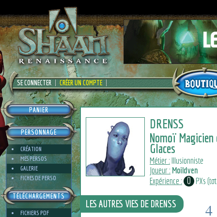
SE CONNECTER
CRÉER UN COMPTE
PANIER
DRENSS
PERSONNAGE
Nomoï Magicien 
Glaces
CRÉATION
MES PERSOS
Métier :
Illusionniste
GALERIE
Joueur :
Moildven
FICHES DE PERSO
0
Expérience :
PXs (tota
TÉLÉCHARGEMENTS
LES AUTRES VIES DE DRENSS
4
FICHIERS PDF