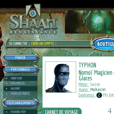
SE CONNECTER
CRÉER UN COMPTE
PANIER
TYPHON
PERSONNAGE
Nomoï Magicien 
Glaces
CRÉATION
MES PERSOS
Métier :
Sorcier
GALERIE
Joueur :
Maikastel
FICHES DE PERSO
2
Expérience :
PXs (tota
TÉLÉCHARGEMENTS
4
CARNET DE VOYAGE
FICHIERS PDF