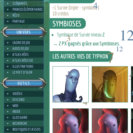
4
SCÉNARIOS
+1 Survie (triple - symbiose)
PRINCES ÉLÉMENTAIRES
10 crédos
RÉZO
PARTAGE
SYMBIOSES
1
UNIVERS
Symbiose de Survie niveau
2
3
CADRE DE JEU
→ 2 PX gagnés grâce aux Symbioses.
12
AIDES DE JEU
7
ATLAS HÉOS
LES AUTRES VIES DE TYPHON
ATLAS HÉOSSIE
ILLUSTRATIONS
7
4
LE MOT D'IGOR
5
OUTILS
VIDÉOS
4
DISCORD
WIKI
INDEX
1
GLOSSAIRE
RECHERCHE
BOUTIQUES ET ASSOS