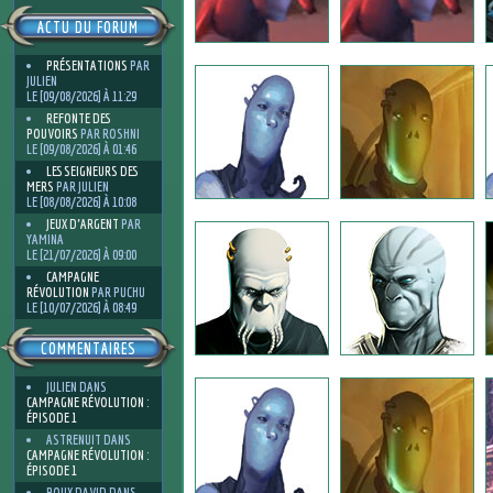
ACTU DU FORUM
PRÉSENTATIONS
PAR
JULIEN
LE [09/08/2026] À 11:29
REFONTE DES
POUVOIRS
PAR ROSHNI
LE [09/08/2026] À 01:46
LES SEIGNEURS DES
MERS
PAR JULIEN
LE [08/08/2026] À 10:08
JEUX D'ARGENT
PAR
YAMINA
LE [21/07/2026] À 09:00
CAMPAGNE
RÉVOLUTION
PAR PUCHU
LE [10/07/2026] À 08:49
COMMENTAIRES
JULIEN
DANS
CAMPAGNE RÉVOLUTION :
ÉPISODE 1
ASTRENUIT
DANS
CAMPAGNE RÉVOLUTION :
ÉPISODE 1
ROUX DAVID
DANS