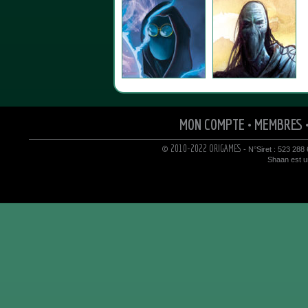
MON COMPTE
•
MEMBRES
© 2010-2022 ORIGAMES
- N°Siret : 523 288
Shaan est un