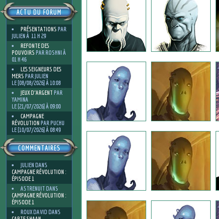
ACTU DU FORUM
PRÉSENTATIONS
PAR
JULIEN À 11 H 29
REFONTE DES
POUVOIRS
PAR ROSHNI À
01 H 46
LES SEIGNEURS DES
MERS
PAR JULIEN
LE [08/08/2026] À 10:08
JEUX D'ARGENT
PAR
YAMINA
LE [21/07/2026] À 09:00
CAMPAGNE
RÉVOLUTION
PAR PUCHU
LE [10/07/2026] À 08:49
COMMENTAIRES
JULIEN
DANS
CAMPAGNE RÉVOLUTION :
ÉPISODE 1
ASTRENUIT
DANS
CAMPAGNE RÉVOLUTION :
ÉPISODE 1
ROUX DAVID
DANS
CARTE SHAAN