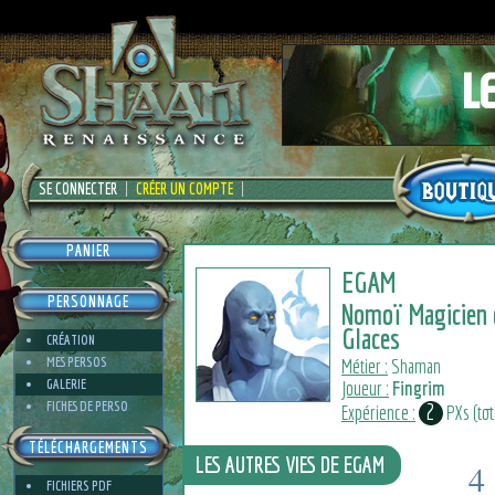
SE CONNECTER
CRÉER UN COMPTE
PANIER
EGAM
PERSONNAGE
Nomoï Magicien 
Glaces
CRÉATION
MES PERSOS
Métier :
Shaman
GALERIE
Joueur :
Fingrim
FICHES DE PERSO
2
Expérience :
PXs (tota
TÉLÉCHARGEMENTS
LES AUTRES VIES DE EGAM
4
FICHIERS PDF