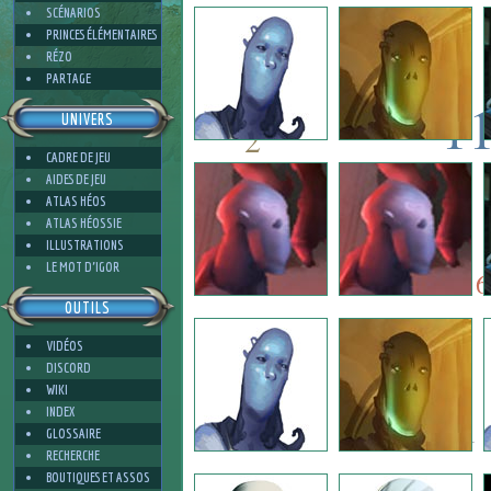
4
SCÉNARIOS
PRINCES ÉLÉMENTAIRES
RÉZO
PARTAGE
1
UNIVERS
2
CADRE DE JEU
12
AIDES DE JEU
6
ATLAS HÉOS
ATLAS HÉOSSIE
ILLUSTRATIONS
6
4
LE MOT D'IGOR
6
OUTILS
VIDÉOS
2
DISCORD
WIKI
INDEX
1
GLOSSAIRE
RECHERCHE
BOUTIQUES ET ASSOS