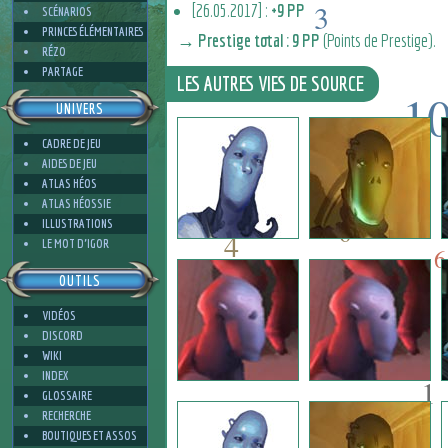
3
[26.05.2017] :
+9 PP
SCÉNARIOS
PRINCES ÉLÉMENTAIRES
→ Prestige total : 9 PP
(Points de Prestige).
RÉZO
PARTAGE
LES AUTRES VIES DE SOURCE
1
UNIVERS
3
CADRE DE JEU
10
AIDES DE JEU
6
ATLAS HÉOS
ATLAS HÉOSSIE
ILLUSTRATIONS
6
4
LE MOT D'IGOR
6
OUTILS
VIDÉOS
2
DISCORD
WIKI
INDEX
1
GLOSSAIRE
RECHERCHE
BOUTIQUES ET ASSOS