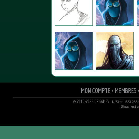
MON COMPTE
•
MEMBRES
© 2010-2022 ORIGAMES
- N°Siret : 523 288
Shaan est un