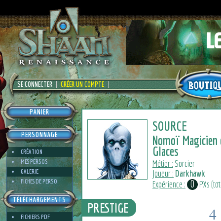
SE CONNECTER
CRÉER UN COMPTE
PANIER
SOURCE
PERSONNAGE
Nomoï Magicien 
Glaces
CRÉATION
MES PERSOS
Métier :
Sorcier
GALERIE
Joueur :
Darkhawk
FICHES DE PERSO
0
Expérience :
PXs (tota
TÉLÉCHARGEMENTS
PRESTIGE
4
FICHIERS PDF