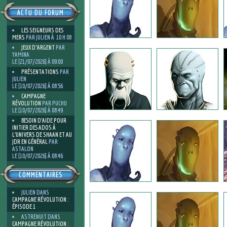
ACTU DU FORUM
LES SEIGNEURS DES
MERS
PAR JULIEN À 10 H 08
JEUX D'ARGENT
PAR
YAMINA
LE [21/07/2026] À 09:00
PRÉSENTATIONS
PAR
JULIEN
LE [10/07/2026] À 08:56
CAMPAGNE
RÉVOLUTION
PAR PUCHU
LE [10/07/2026] À 08:49
BESOIN D’AIDE POUR
INITIER DES ADOS À
L’UNIVERS DE SHAAN ET AU
JDR EN GÉNÉRAL
PAR
ASTALON
LE [10/07/2026] À 08:46
COMMENTAIRES
JULIEN
DANS
CAMPAGNE RÉVOLUTION :
ÉPISODE 1
ASTRENUIT
DANS
CAMPAGNE RÉVOLUTION :