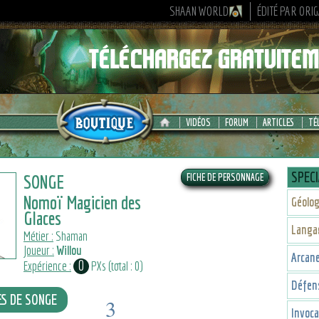
SHAAN WORLD
ÉDITÉ PAR ORI
VIDÉOS
FORUM
ARTICLES
TÉ
SPECI
SONGE
Nomoï Magicien des
Géolog
Glaces
Langa
Métier :
Shaman
Joueur :
Willou
Arcan
0
Expérience :
PXs (total : 0)
Défen
ES DE SONGE
3
Invoca