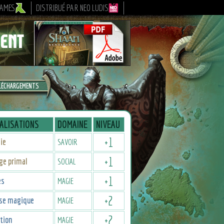
GAMES
DISTRIBUÉ PAR NEO LUDIS
LÉCHARGEMENTS
ALISATIONS
DOMAINE
NIVEAU
+
1
ie
SAVOIR
+
1
ge primal
SOCIAL
+
1
es
MAGIE
+
2
se magique
MAGIE
+
2
tion
MAGIE