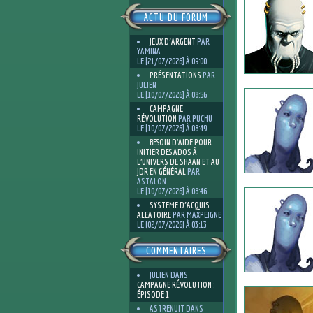
ACTU DU FORUM
JEUX D'ARGENT
PAR
YAMINA
LE [21/07/2026] À 09:00
PRÉSENTATIONS
PAR
JULIEN
LE [10/07/2026] À 08:56
CAMPAGNE
RÉVOLUTION
PAR PUCHU
LE [10/07/2026] À 08:49
BESOIN D’AIDE POUR
INITIER DES ADOS À
L’UNIVERS DE SHAAN ET AU
JDR EN GÉNÉRAL
PAR
ASTALON
LE [10/07/2026] À 08:46
SYSTEME D'ACQUIS
ALEATOIRE
PAR MAXPEIGNE
LE [02/07/2026] À 03:13
COMMENTAIRES
JULIEN
DANS
CAMPAGNE RÉVOLUTION :
ÉPISODE 1
ASTRENUIT
DANS