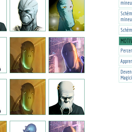
mineu
Schèm
mineu
Schème
MOTI
Percer
Appren
Deveni
Magic