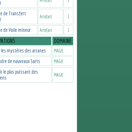
r
e de Transfert
Artefact
1
r
 de Voile mineur
Artefact
1
VATIONS
DOMAINE
 les mystères des arcanes
MAGIE
dre de nouveaux Sorts
MAGIE
r le plus puissant des
MAGIE
iens