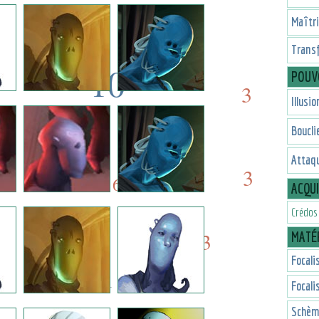
3
7
Maîtr
Trans
10
POUV
3
Illusio
10
7
Boucli
6
Attaqu
7
3
6
ACQU
Crédos
3
MATÉR
3
Focali
1
Focali
Schèm