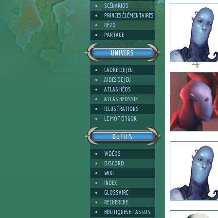
SCÉNARIOS
PRINCES ÉLÉMENTAIRES
RÉZO
PARTAGE
UNIVERS
4
CADRE DE JEU
AIDES DE JEU
ATLAS HÉOS
ATLAS HÉOSSIE
ILLUSTRATIONS
3
LE MOT D'IGOR
OUTILS
VIDÉOS
DISCORD
WIKI
INDEX
GLOSSAIRE
RECHERCHE
BOUTIQUES ET ASSOS