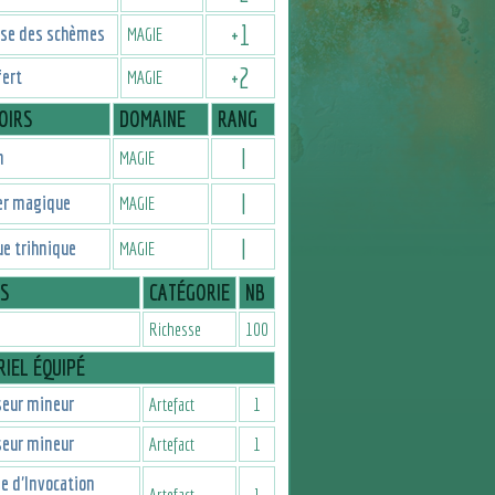
+
1
ise des schèmes
MAGIE
+
2
fert
MAGIE
OIRS
DOMAINE
RANG
I
n
MAGIE
I
er magique
MAGIE
I
e trihnique
MAGIE
IS
CATÉGORIE
NB
Richesse
100
IEL ÉQUIPÉ
seur mineur
Artefact
1
seur mineur
Artefact
1
e d'Invocation
Artefact
1