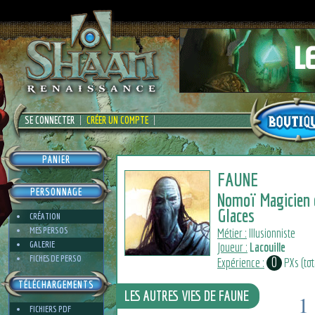
SE CONNECTER
CRÉER UN COMPTE
PANIER
FAUNE
PERSONNAGE
Nomoï Magicien 
Glaces
CRÉATION
MES PERSOS
Métier :
Illusionniste
GALERIE
Joueur :
Lacouille
FICHES DE PERSO
0
Expérience :
PXs (tota
TÉLÉCHARGEMENTS
LES AUTRES VIES DE FAUNE
1
FICHIERS PDF