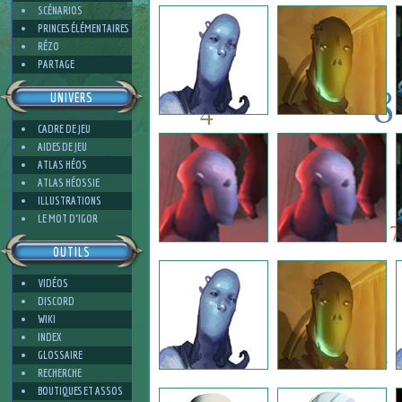
3
SCÉNARIOS
PRINCES ÉLÉMENTAIRES
RÉZO
PARTAGE
8
UNIVERS
4
CADRE DE JEU
8
AIDES DE JEU
6
ATLAS HÉOS
ATLAS HÉOSSIE
ILLUSTRATIONS
6
4
LE MOT D'IGOR
7
OUTILS
VIDÉOS
2
DISCORD
WIKI
INDEX
1
GLOSSAIRE
RECHERCHE
BOUTIQUES ET ASSOS