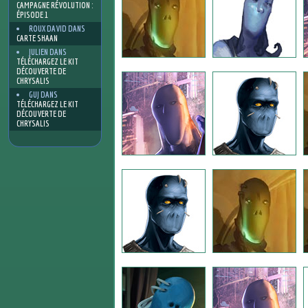
CAMPAGNE RÉVOLUTION :
ÉPISODE 1
ROUX DAVID
DANS
CARTE SHAAN
JULIEN
DANS
TÉLÉCHARGEZ LE KIT
DÉCOUVERTE DE
CHRYSALIS
GUJ
DANS
TÉLÉCHARGEZ LE KIT
DÉCOUVERTE DE
CHRYSALIS