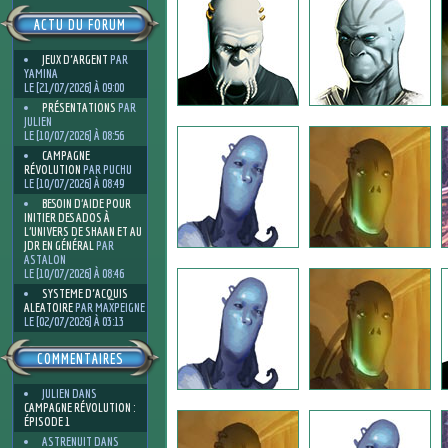
ACTU DU FORUM
JEUX D'ARGENT
PAR
YAMINA
LE [21/07/2026] À 09:00
PRÉSENTATIONS
PAR
JULIEN
LE [10/07/2026] À 08:56
CAMPAGNE
RÉVOLUTION
PAR PUCHU
LE [10/07/2026] À 08:49
BESOIN D’AIDE POUR
INITIER DES ADOS À
L’UNIVERS DE SHAAN ET AU
JDR EN GÉNÉRAL
PAR
ASTALON
LE [10/07/2026] À 08:46
SYSTEME D'ACQUIS
ALEATOIRE
PAR MAXPEIGNE
LE [02/07/2026] À 03:13
COMMENTAIRES
JULIEN
DANS
CAMPAGNE RÉVOLUTION :
ÉPISODE 1
ASTRENUIT
DANS