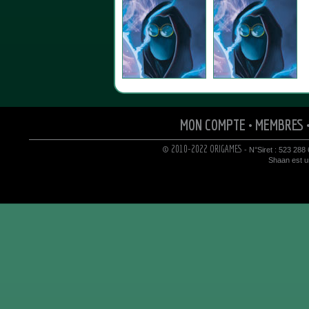
MON COMPTE
•
MEMBRES
© 2010-2022 ORIGAMES
- N°Siret : 523 288
Shaan est un